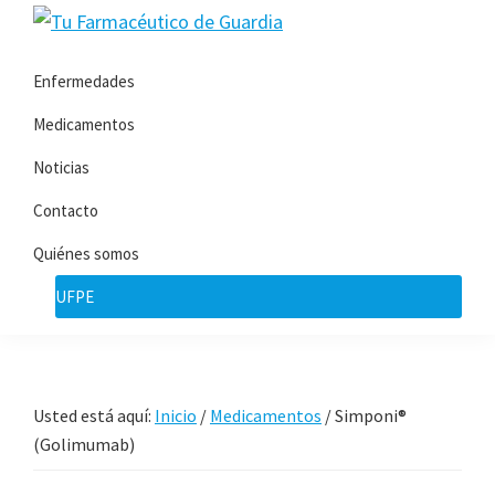
Saltar
Saltar
Tu
a
al
Toda
Farmacéutico
la
contenido
Enfermedades
la
de
navegación
principal
Guardia
información
Medicamentos
principal
que
Noticias
necesita
Contacto
sobre
su
Quiénes somos
enfermedad
UFPE
Usted está aquí:
Inicio
/
Medicamentos
/
Simponi®
(Golimumab)