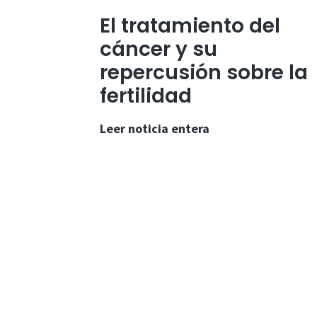
El tratamiento del
cáncer y su
repercusión sobre la
fertilidad
El
Leer noticia entera
tratamiento
del
cáncer
y
su
repercusión
sobre
la
fertilidad