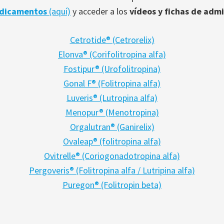
dicamentos
(aquí)
y acceder a los
vídeos y fichas de admi
Cetrotide® (Cetrorelix)
Elonva® (Corifolitropina alfa)
Fostipur® (Urofolitropina)
Gonal F® (Folitropina alfa)
Luveris® (Lutropina alfa)
Menopur® (Menotropina)
Orgalutran® (Ganirelix)
Ovaleap® (folitropina alfa)
Ovitrelle® (Coriogonadotropina alfa)
Pergoveris® (Folitropina alfa / Lutripina alfa)
Puregon® (Folitropin beta)