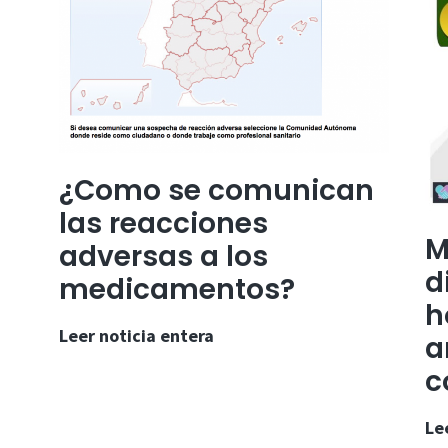
¿Como se comunican
las reacciones
M
adversas a los
d
medicamentos?
h
¿Como
Leer noticia entera
a
se
c
comunican
las
Le