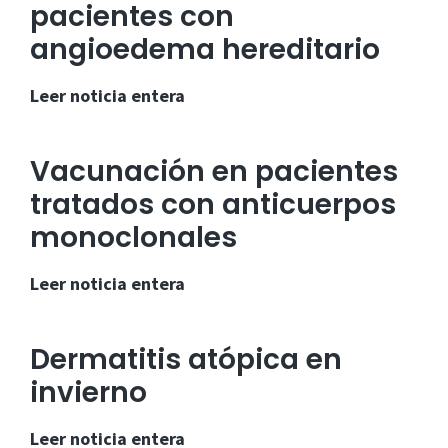
pacientes con
angioedema hereditario
Calma:
Leer noticia entera
programa
para
Vacunación en pacientes
pacientes
tratados con anticuerpos
con
monoclonales
angioedema
hereditario
Vacunación
Leer noticia entera
en
pacientes
Dermatitis atópica en
tratados
invierno
con
anticuerpos
Dermatitis
Leer noticia entera