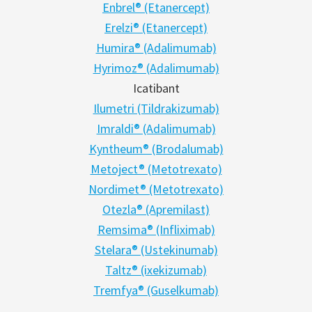
Enbrel® (Etanercept)
Erelzi® (Etanercept)
Humira® (Adalimumab)
Hyrimoz® (Adalimumab)
Icatibant
Ilumetri (Tildrakizumab)
Imraldi® (Adalimumab)
Kyntheum® (Brodalumab)
Metoject® (Metotrexato)
Nordimet® (Metotrexato)
Otezla® (Apremilast)
Remsima® (Infliximab)
Stelara® (Ustekinumab)
Taltz® (ixekizumab)
Tremfya® (Guselkumab)