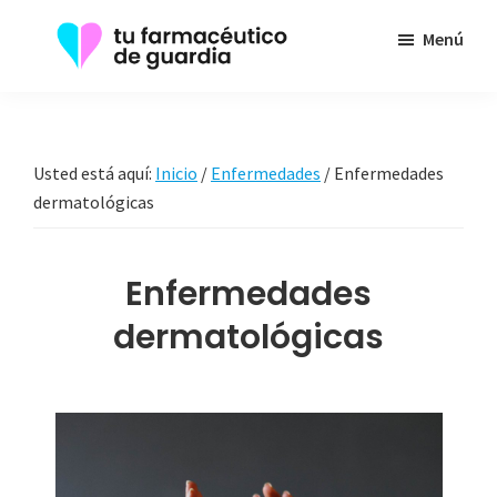
Saltar
Menú
al
contenido
Tu
Toda
principal
Farmacéutico
la
de
Guardia
información
Usted está aquí:
Inicio
/
Enfermedades
/
Enfermedades
que
dermatológicas
necesita
sobre
Enfermedades
su
dermatológicas
enfermedad