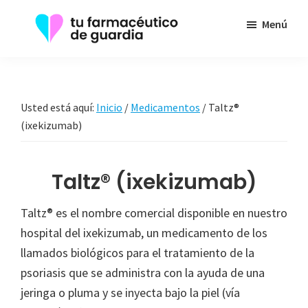
Saltar
Menú
al
contenido
Tu
Toda
principal
Farmacéutico
la
de
Guardia
información
Usted está aquí:
Inicio
/
Medicamentos
/
Taltz®
que
(ixekizumab)
necesita
sobre
Taltz® (ixekizumab)
su
enfermedad
Taltz® es el nombre comercial disponible en nuestro
hospital del ixekizumab, un medicamento de los
llamados biológicos para el tratamiento de la
psoriasis que se administra con la ayuda de una
jeringa o pluma y se inyecta bajo la piel (vía