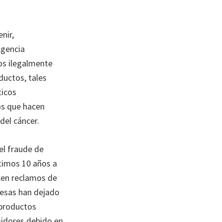
nir,
Agencia
os ilegalmente
ductos, tales
ticos
os que hacen
del cáncer.
el fraude de
ltimos 10 años a
cen reclamos de
resas han dejado
 productos
idores debido en