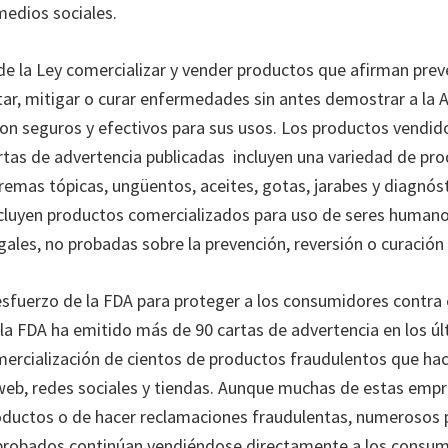
edios sociales.
de la Ley comercializar y vender productos que afirman preve
atar, mitigar o curar enfermedades sin antes demostrar a la 
on seguros y efectivos para sus usos. Los productos vendid
artas de advertencia publicadas incluyen una variedad de pro
cremas tópicas, ungüentos, aceites, gotas, jarabes y diagnós
Incluyen productos comercializados para uso de seres human
gales, no probadas sobre la prevención, reversión o curación 
sfuerzo de la FDA para proteger a los consumidores contra 
, la FDA ha emitido más de 90 cartas de advertencia en los ú
ercialización de cientos de productos fraudulentos que ha
 web, redes sociales y tiendas. Aunque muchas de estas emp
oductos o de hacer reclamaciones fraudulentas, numerosos
aprobados continúan vendiéndose directamente a los consum