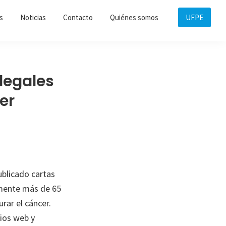
s
Noticias
Contacto
Quiénes somos
UFPE
legales
er
ublicado cartas
lmente más de 65
rar el cáncer.
tios web y