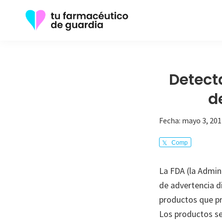
Saltar
Saltar
a
al
la
contenido
Tu
Toda
navegación
principal
Farmacéutico
la
de
principal
Guardia
información
Detect
que
d
necesita
sobre
Fecha:
mayo 3, 201
su
Comp
enfermedad
arte
La FDA (la Admin
de advertencia d
productos que pr
Los productos se