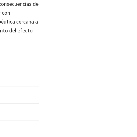
 consecuencias de
r con
éutica cercana a
ento del efecto
: