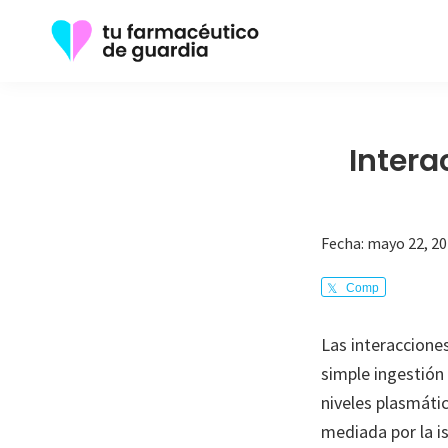
Saltar
Saltar
a
al
la
contenido
Tu
Toda
navegación
principal
Farmacéutico
la
de
principal
Guardia
información
Intera
que
necesita
sobre
Fecha:
mayo 22, 2
su
Comp
enfermedad
arte
Las interaccione
simple ingestión
niveles plasmáti
mediada por la i