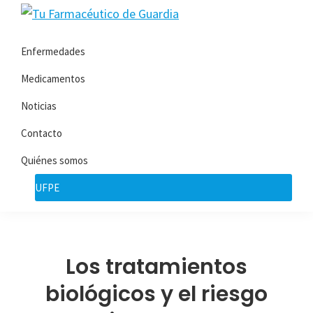
Saltar
Saltar
Tu
a
al
Toda
Farmacéutico
la
contenido
Enfermedades
la
de
navegación
principal
Guardia
información
Medicamentos
principal
que
Noticias
necesita
Contacto
sobre
su
Quiénes somos
enfermedad
UFPE
Los tratamientos
biológicos y el riesgo