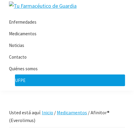
Saltar
Saltar
Tu
a
al
Toda
Farmacéutico
la
contenido
Enfermedades
la
de
navegación
principal
Guardia
información
Medicamentos
principal
que
Noticias
necesita
Contacto
sobre
su
Quiénes somos
enfermedad
UFPE
Usted está aquí:
Inicio
/
Medicamentos
/
Afinitor®
(Everolimus)