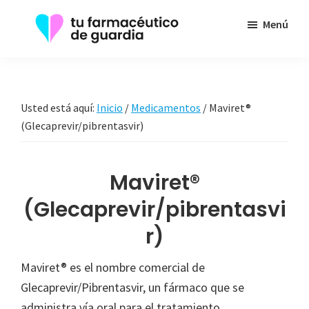
Saltar
Menú
al
contenido
Tu
Toda
principal
Farmacéutico
la
de
Guardia
información
Usted está aquí:
Inicio
/
Medicamentos
/
Maviret®
que
(Glecaprevir/pibrentasvir)
necesita
sobre
Maviret®
su
(Glecaprevir/pibrentasvi
enfermedad
r)
Maviret® es el nombre comercial de
Glecaprevir/Pibrentasvir, un fármaco que se
administra vía oral para el tratamiento