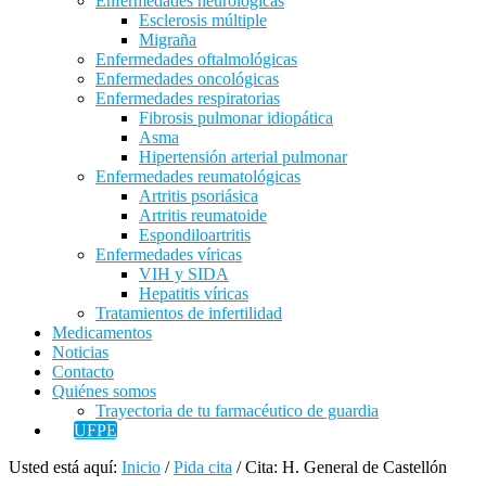
Enfermedades neurológicas
Esclerosis múltiple
Migraña
Enfermedades oftalmológicas
Enfermedades oncológicas
Enfermedades respiratorias
Fibrosis pulmonar idiopática
Asma
Hipertensión arterial pulmonar
Enfermedades reumatológicas
Artritis psoriásica
Artritis reumatoide
Espondiloartritis
Enfermedades víricas
VIH y SIDA
Hepatitis víricas
Tratamientos de infertilidad
Medicamentos
Noticias
Contacto
Quiénes somos
Trayectoria de tu farmacéutico de guardia
UFPE
Usted está aquí:
Inicio
/
Pida cita
/
Cita: H. General de Castellón