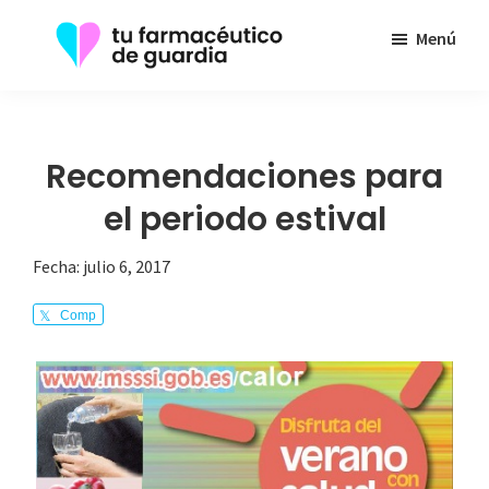
Saltar
Menú
al
contenido
Tu
Toda
principal
Farmacéutico
la
de
Guardia
información
Recomendaciones para
que
el periodo estival
necesita
sobre
Fecha:
julio 6, 2017
su
Comp
enfermedad
arte