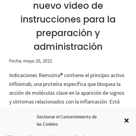
nuevo video de
instrucciones para la
preparación y
administración
Fecha:
mayo 20, 2021
Indicaciones Remsima® contiene el principio activo
infliximab, una proteína específica que bloquea la
acción de moléculas clave en la aparición de signos
y síntomas relacionados con la inflamación. Está
indicado para el tratamiento de la artritis
Gestionar el Consentimiento de
reumatoide, artritis psoriásica, espondilitis
las Cookies
anquilosante, psoriasis, enfermedad de Crohn y