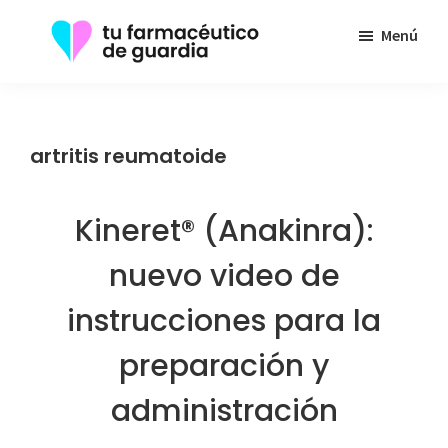
Saltar
Menú
al
contenido
Tu
Toda
principal
Farmacéutico
la
de
Guardia
información
artritis reumatoide
que
necesita
Kineret® (Anakinra):
sobre
su
nuevo video de
enfermedad
instrucciones para la
preparación y
administración