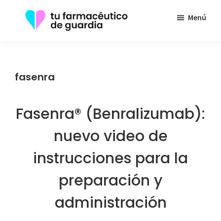
Saltar
Menú
al
contenido
Tu
Toda
principal
Farmacéutico
la
de
Guardia
información
fasenra
que
necesita
Fasenra® (Benralizumab):
sobre
su
nuevo video de
enfermedad
instrucciones para la
preparación y
administración