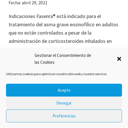
Fecha:
abril 29, 2021
Indicaciones Fasenra® está indicado para el
tratamiento del asma grave eosinofílico en adultos
que no están controlados a pesar de la
administración de corticosteroides inhalados en
dosis altas y beta-adrenérgicos de acción
Gestionar el Consentimiento de
prolongada. Administración Fasenra® es un
las Cookies
medicamento que se administra de forma
subcutánea con una jeringa precargada o una
Utilizamos cookies para optimizar nuestro sitio web y nuestro servicio.
pluma. Este tipo de dispositivos […]
Acepto
Denegar
Preferencias
2020 © Tu farmacéutico de guardia