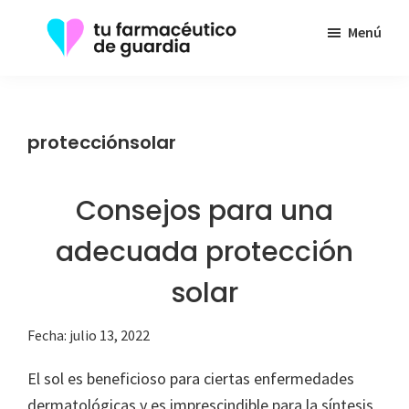
Saltar
Menú
al
contenido
Tu
Toda
principal
Farmacéutico
la
de
Guardia
información
protecciónsolar
que
necesita
Consejos para una
sobre
su
adecuada protección
enfermedad
solar
Fecha:
julio 13, 2022
El sol es beneficioso para ciertas enfermedades
dermatológicas y es imprescindible para la síntesis