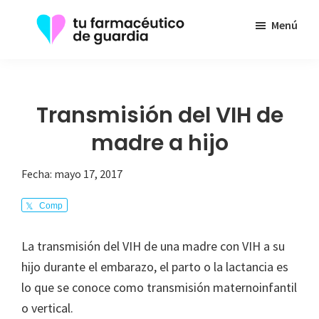
Saltar
Menú
al
contenido
Tu
Toda
principal
Farmacéutico
la
de
Guardia
información
Transmisión del VIH de
que
madre a hijo
necesita
sobre
Fecha:
mayo 17, 2017
su
Comp
enfermedad
arte
La transmisión del VIH de una madre con VIH a su
hijo durante el embarazo, el parto o la lactancia es
lo que se conoce como transmisión maternoinfantil
o vertical.