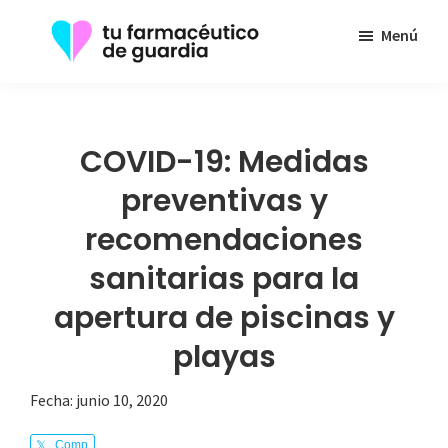
Saltar
Menú
al
contenido
Tu
Toda
principal
Farmacéutico
la
de
Guardia
información
COVID-19: Medidas
que
preventivas y
necesita
recomendaciones
sobre
su
sanitarias para la
enfermedad
apertura de piscinas y
playas
Fecha:
junio 10, 2020
Comp