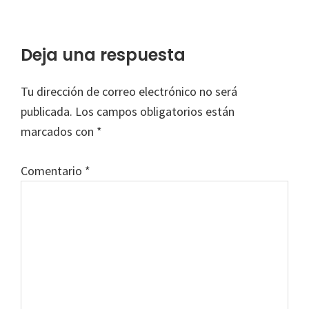
Interacciones
Deja una respuesta
con
Tu dirección de correo electrónico no será
los
publicada.
Los campos obligatorios están
lectores
marcados con
*
Comentario
*