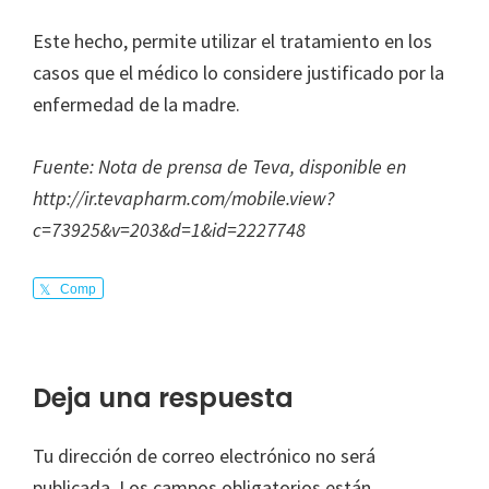
Este hecho, permite utilizar el tratamiento en los
casos que el médico lo considere justificado por la
enfermedad de la madre.
Fuente: Nota de prensa de Teva, disponible en
http://ir.tevapharm.com/mobile.view?
c=73925&v=203&d=1&id=2227748
Comp
arte
Interacciones
Deja una respuesta
con
Tu dirección de correo electrónico no será
los
publicada.
Los campos obligatorios están