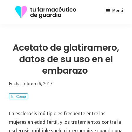
Saltar
Menú
al
contenido
Tu
Toda
principal
Farmacéutico
la
de
Guardia
información
Acetato de glatiramero,
que
datos de su uso en el
necesita
embarazo
sobre
su
Fecha:
febrero 6, 2017
enfermedad
Comp
arte
La esclerosis múltiple es frecuente entre las
mujeres en edad fértil, y los tratamientos contra la
esclerosis múltiple suelen interrumpirse cuando una