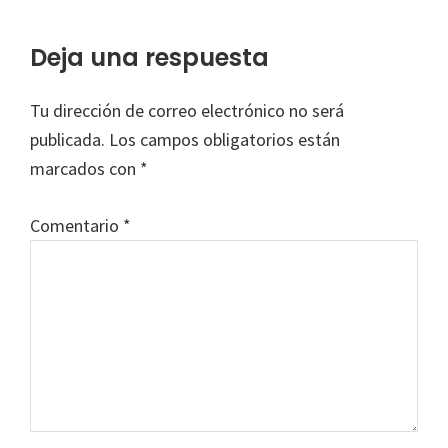
Interacciones
Deja una respuesta
con
Tu dirección de correo electrónico no será
los
publicada.
Los campos obligatorios están
lectores
marcados con
*
Comentario
*