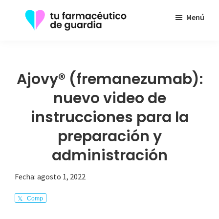
Saltar
Menú
al
contenido
Tu
Toda
principal
Farmacéutico
la
de
Guardia
información
Ajovy® (fremanezumab):
que
nuevo video de
necesita
instrucciones para la
sobre
su
preparación y
enfermedad
administración
Fecha:
agosto 1, 2022
Comp
arte