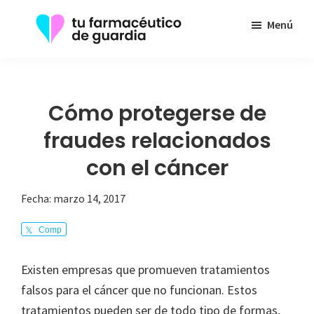
Saltar
Menú
al
contenido
Tu
Toda
principal
Farmacéutico
la
de
Guardia
información
Cómo protegerse de
que
fraudes relacionados
necesita
con el cáncer
sobre
su
Fecha:
marzo 14, 2017
enfermedad
Comp
arte
Existen empresas que promueven tratamientos
falsos para el cáncer que no funcionan. Estos
tratamientos pueden ser de todo tipo de formas,