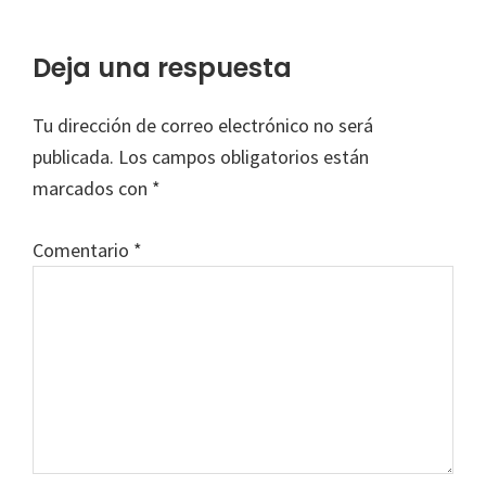
Interacciones
Deja una respuesta
con
Tu dirección de correo electrónico no será
los
publicada.
Los campos obligatorios están
lectores
marcados con
*
Comentario
*