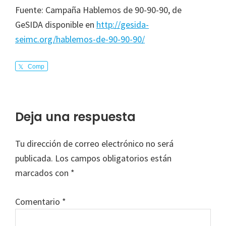
Fuente: Campaña Hablemos de 90-90-90, de
GeSIDA disponible en
http://gesida-
seimc.org/hablemos-de-90-90-90/
Comp
arte
Interacciones
Deja una respuesta
con
Tu dirección de correo electrónico no será
los
publicada.
Los campos obligatorios están
lectores
marcados con
*
Comentario
*