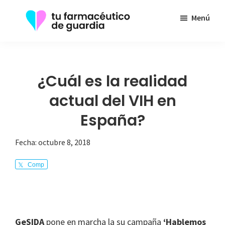
Saltar
Menú
al
contenido
Tu
Toda
principal
Farmacéutico
la
de
Guardia
información
¿Cuál es la realidad
que
actual del VIH en
necesita
España?
sobre
su
Fecha:
octubre 8, 2018
enfermedad
Comp
arte
GeSIDA
pone en marcha la su campaña
‘Hablemos