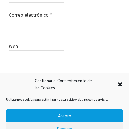
Correo electrónico
*
Web
Gestionar el Consentimiento de
las Cookies
Utilizamos cookies para optimizar nuestro sitio web y nuestro servicio.
Este sitio usa Akismet para reducir el spam.
Aprende cómo se procesan los datos de tus
Acepto
comentarios
.
Denegar