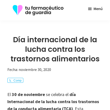
Saltar
Menú
al
contenido
Tu
Toda
principal
Farmacéutico
la
de
Guardia
información
Día internacional de la
que
lucha contra los
necesita
trastornos alimentarios
sobre
su
Fecha:
noviembre 30, 2020
enfermedad
Comp
arte
El
30 de noviembre
se celebra el
día
Internacional de la lucha contra los trastornos
de la conducta alimentaria (TCA)
. Esta