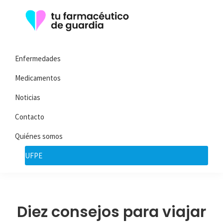
Saltar
Saltar
a
al
la
contenido
Tu
Toda
navegación
principal
Farmacéutico
Enfermedades
la
de
principal
Guardia
información
Medicamentos
que
Noticias
necesita
Contacto
sobre
su
Quiénes somos
enfermedad
UFPE
Diez consejos para viajar