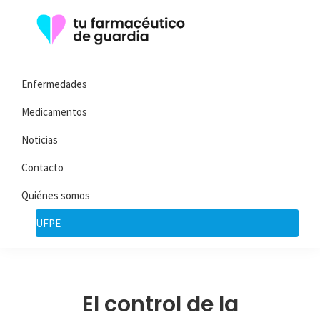
Saltar
Saltar
a
al
la
contenido
Tu
Toda
navegación
principal
Farmacéutico
Enfermedades
la
de
principal
Guardia
información
Medicamentos
que
Noticias
necesita
Contacto
sobre
su
Quiénes somos
enfermedad
UFPE
El control de la