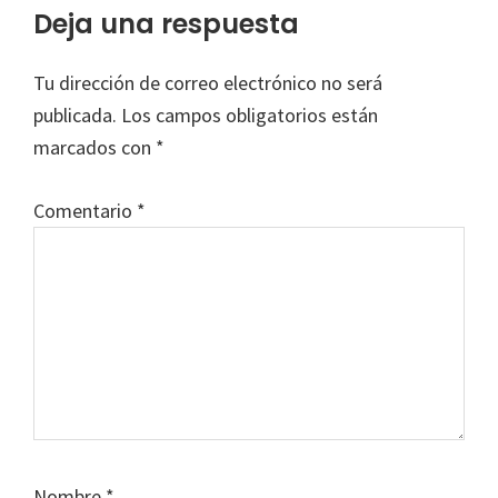
Interacciones
Deja una respuesta
con
Tu dirección de correo electrónico no será
los
publicada.
Los campos obligatorios están
lectores
marcados con
*
Comentario
*
Nombre
*