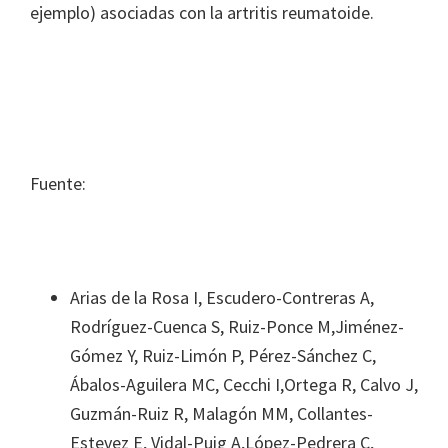
ejemplo) asociadas con la artritis reumatoide.
Fuente:
Arias de la Rosa I, Escudero-Contreras A,
Rodríguez-Cuenca S, Ruiz-Ponce M,Jiménez-
Gómez Y, Ruiz-Limón P, Pérez-Sánchez C,
Ábalos-Aguilera MC, Cecchi I,Ortega R, Calvo J,
Guzmán-Ruiz R, Malagón MM, Collantes-
Estevez E, Vidal-Puig A,López-Pedrera C,