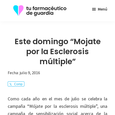
Saltar
Menú
al
contenido
Tu
Toda
principal
Farmacéutico
la
de
Guardia
información
Este domingo “Mojate
que
por la Esclerosis
necesita
múltiple”
sobre
su
Fecha:
julio 9, 2016
enfermedad
Comp
arte
Como cada año en el mes de julio se celebra la
campaña “Mójate por la esclerosis múltiple”, una
campaña de sensibilización social acerca de la