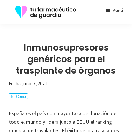
Saltar
Menú
al
contenido
Tu
Toda
principal
Farmacéutico
la
de
Guardia
información
Inmunosupresores
que
genéricos para el
necesita
trasplante de órganos
sobre
su
Fecha:
junio 7, 2021
enfermedad
Comp
arte
España es el país con mayor tasa de donación de
todo el mundo y lidera junto a EEUU el ranking
mundial de trasplantes. El éxito de los trasplantes