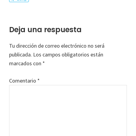
arte
Interacciones
Deja una respuesta
con
Tu dirección de correo electrónico no será
los
publicada.
Los campos obligatorios están
lectores
marcados con
*
Comentario
*