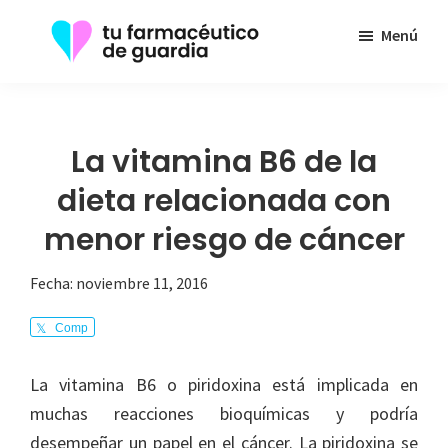
Saltar
Menú
al
contenido
Tu
Toda
principal
Farmacéutico
la
de
Guardia
información
La vitamina B6 de la
que
dieta relacionada con
necesita
menor riesgo de cáncer
sobre
su
Fecha:
noviembre 11, 2016
enfermedad
Comp
arte
La vitamina B6 o piridoxina está implicada en
muchas reacciones bioquímicas y podría
desempeñar un papel en el cáncer. La piridoxina
se