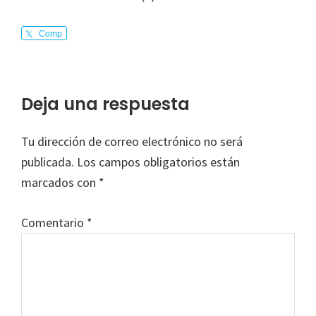
Comp
arte
Interacciones
Deja una respuesta
con
Tu dirección de correo electrónico no será
los
publicada.
Los campos obligatorios están
lectores
marcados con
*
Comentario
*