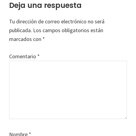
Interacciones
Deja una respuesta
con
Tu dirección de correo electrónico no será
los
publicada.
Los campos obligatorios están
lectores
marcados con
*
Comentario
*
Nombre
*