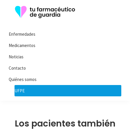
Saltar
Saltar
a
al
la
contenido
Tu
Toda
navegación
principal
Farmacéutico
Enfermedades
la
de
principal
Guardia
información
Medicamentos
que
Noticias
necesita
Contacto
sobre
su
Quiénes somos
enfermedad
UFPE
Los pacientes también