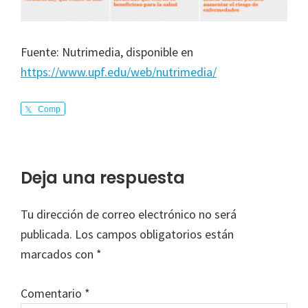
Fuente: Nutrimedia, disponible en
https://www.upf.edu/web/nutrimedia/
Comp
arte
Interacciones
Deja una respuesta
con
Tu dirección de correo electrónico no será
los
publicada.
Los campos obligatorios están
lectores
marcados con
*
Comentario
*