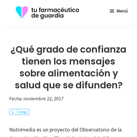
Saltar
Menú
al
contenido
Tu
Toda
principal
Farmacéutico
la
de
Guardia
información
¿Qué grado de confianza
que
tienen los mensajes
necesita
sobre alimentación y
sobre
su
salud que se difunden?
enfermedad
Fecha:
noviembre 22, 2017
Comp
arte
Nutrimedia es un proyecto del Observatorio de la