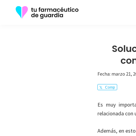
Saltar
Saltar
a
al
la
contenido
Tu
Toda
navegación
principal
Farmacéutico
la
de
principal
Guardia
información
Soluc
que
con
necesita
sobre
Fecha:
marzo 21, 2
su
Comp
enfermedad
arte
Es muy importan
relacionada con 
Además, en esto