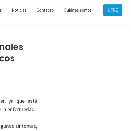
s
Noticias
Contacto
Quiénes somos
UFPE
nales
icos
cer, ya que está
de la enfermedad.
lgunos síntomas,