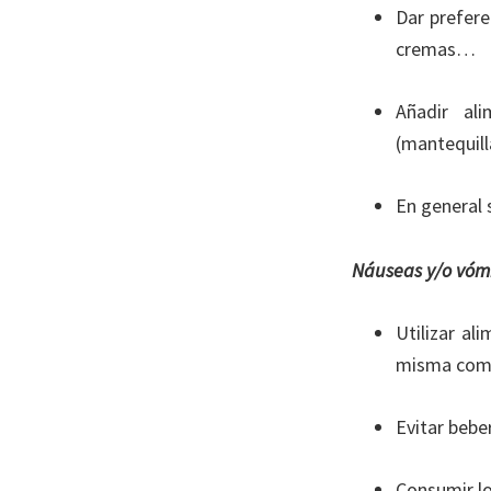
Dar prefere
cremas…
Añadir al
(mantequill
En general 
Náuseas y/o vómi
Utilizar al
misma comid
Evitar bebe
Consumir lo