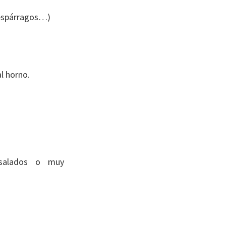
 espárragos…)
l horno.
y salados o muy