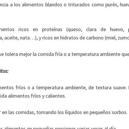
ncia a los alimentos blandos o triturados como purés, huevos
imentos ricos en proteínas (queso, clara de huevo, 
a, aceite, nata…), y ricos en hidratos de carbono (miel, zu
se tolera mejor la comida fría o a temperatura ambiente que 
tos:
imentos fríos o a temperatura ambiente, de textura suave.
a alimentos fríos y calientes.
r en las comidas, tomando los líquidos en pequeños sorbos.
s alimentos en pequeñas porciones varias veces al día.