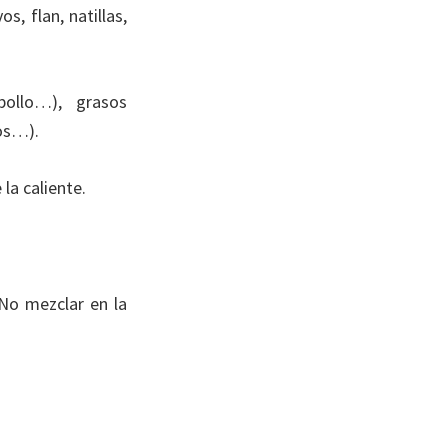
, flan, natillas,
pollo…), grasos
mos…).
la caliente.
 No mezclar en la