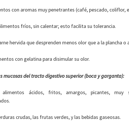
entos con aromas muy penetrantes (café, pescado, coliflor,
imentos fríos, sin calentar; esto facilita su tolerancia.
rne hervida que desprenden menos olor que a la plancha o a
mentos con gelatina para disimular su olor.
s mucosas del tracto digestivo superior (boca y garganta):
s alimentos ácidos, fritos, amargos, picantes, mu
ados.
erduras crudas, las frutas verdes, y las bebidas gaseosas.