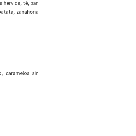
 hervida, té, pan
atata, zanahoria
o, caramelos sin
…