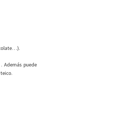
ocolate…).
ido… Además puede
teico.