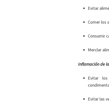
Evitar alim
Comer los al
Consumir ca
Merclar ali
Inflamación de la
Evitar lo
condiment
Evitar las v