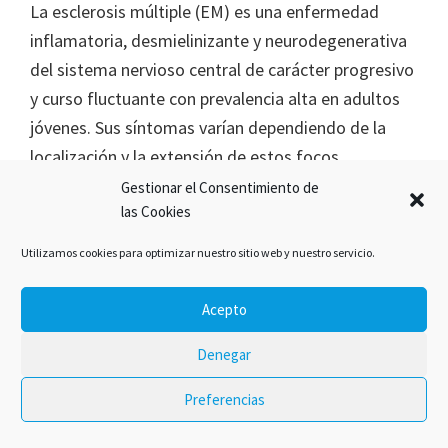
La esclerosis múltiple (EM) es una enfermedad
inflamatoria, desmielinizante y neurodegenerativa
del sistema nervioso central de carácter progresivo
y curso fluctuante con prevalencia alta en adultos
jóvenes. Sus síntomas varían dependiendo de la
localización y la extensión de estos focos
desmielinizantes. Esta pérdida de mielina se asocia
Gestionar el Consentimiento de
las Cookies
con una serie de síntomas muy frecuentes, como
[…]
Utilizamos cookies para optimizar nuestro sitio web y nuestro servicio.
Acepto
Denegar
2020 © Tu farmacéutico de guardia
Preferencias