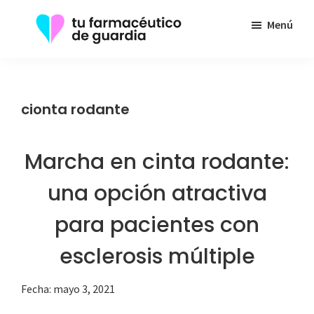
Saltar
Menú
al
contenido
Tu
Toda
principal
Farmacéutico
la
de
Guardia
información
cionta rodante
que
necesita
Marcha en cinta rodante:
sobre
su
una opción atractiva
enfermedad
para pacientes con
esclerosis múltiple
Fecha:
mayo 3, 2021