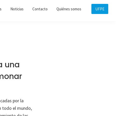
s
Noticias
Contacto
Quiénes somos
UFPE
a una
lmonar
icadas por la
n todo el mundo,
hamiento de las