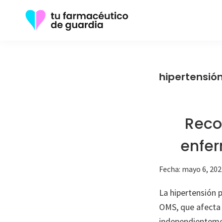
Saltar
Saltar
a
al
la
contenido
Tu
Toda
navegación
principal
Farmacéutico
la
de
principal
Guardia
información
hipertensió
que
necesita
sobre
Reco
su
enfer
enfermedad
Fecha:
mayo 6, 202
La hipertensión 
OMS, que afecta 
independientemen