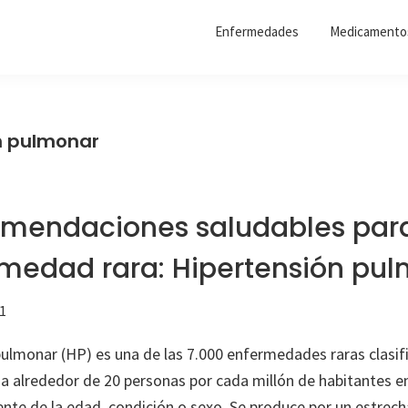
Enfermedades
Medicamento
n pulmonar
mendaciones saludables par
medad rara: Hipertensión pu
1
pulmonar (HP) es una de las 7.000 enfermedades raras clasif
a alrededor de 20 personas por cada millón de habitantes e
te de la edad, condición o sexo. Se produce por un estrec