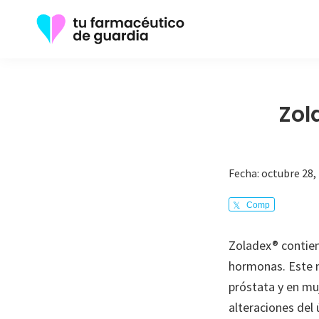
Saltar
Saltar
a
al
la
contenido
Tu
Toda
navegación
principal
Farmacéutico
la
de
principal
Guardia
información
Zol
que
necesita
sobre
Fecha:
octubre 28,
su
Comp
enfermedad
arte
Zoladex® contiene
hormonas. Este m
próstata y en mu
alteraciones del 