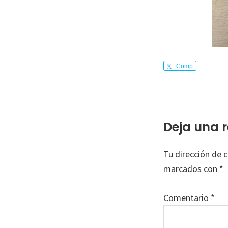
Comp
arte
Interacci
Deja una 
con
Tu dirección de c
los
marcados con
*
lectores
Comentario
*